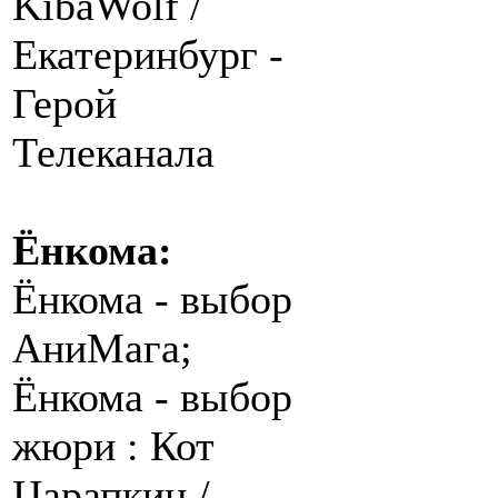
KibaWolf /
Екатеринбург -
Герой
Телеканала
Ёнкома:
Ёнкома - выбор
АниМага;
Ёнкома - выбор
жюри : Кот
Царапкин /