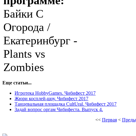
программе:
Байки С
Огорода /
Екатеринбург -
Plants vs
Zombies
Еще статьи...
Игротека HobbyGames. Чибифест 2017
Жюри косплей-шоу. Чибифест 2017
Танцевальная площадка CultUral. Чибифест 2017
Задай вопрос оргам Чибифеста. Выпуск 4.
<<
Первая
<
Преды