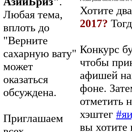
АзииБриз"
.
Хотите дв
Любая тема,
2017?
Тогд
вплоть до
"Верните
Конкурс б
сахарную вату"
чтобы прин
может
афишей на
оказаться
фоне. Зате
обсуждена.
отметить н
хэштег
#я
Приглашаем
вы хотите
всех