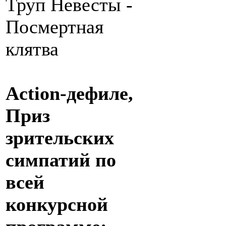
Труп Невесты -
Посмертная
клятва
Action-дефиле,
Приз
зрительских
симпатий по
всей
конкурсной