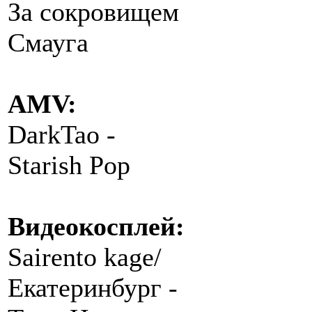
За сокровищем
Смауга
AMV:
DarkTao -
Starish Pop
Видеокосплей:
Sairento kage/
Екатеринбург -