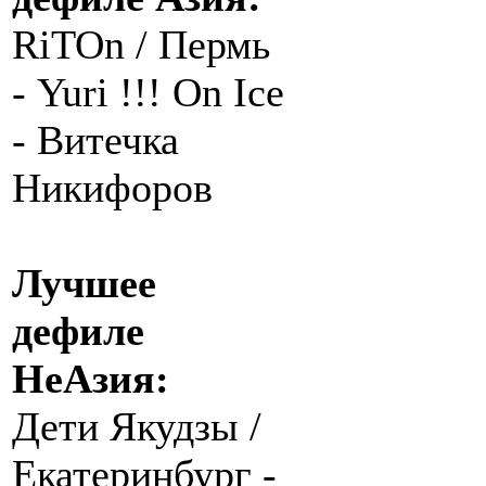
RiTOn / Пермь
- Yuri !!! On Ice
- Витечка
Никифоров
Лучшее
дефиле
НеАзия:
Дети Якудзы /
Екатеринбург -