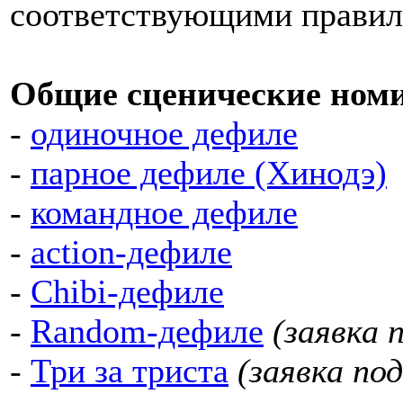
соответствующими правил
Общие сценические ном
-
одиночное дефиле
-
парное дефиле (Хинодэ)
-
командное дефиле
-
action-дефиле
-
Chibi-дефиле
-
Random-дефиле
(заявка 
-
Три за триста
(заявка по