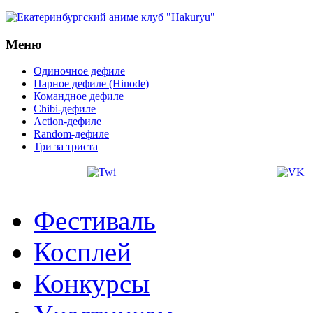
Меню
Одиночное дефиле
Парное дефиле (Hinode)
Командное дефиле
Chibi-дефиле
Action-дефиле
Random-дефиле
Три за триста
Фестиваль
Косплей
Конкурсы