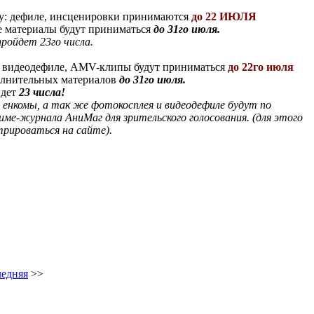
у: дефиле, инсценировки принимаются
до 22 ИЮЛЯ
 материалы будут приниматься
до 31го июля.
пройдет 23го числа.
и видеодефиле, AMV-клипы будут приниматься
до 22го июля
олнительных материалов
до 31го июля.
йдет
23 числа!
и енкомы, а так же фотокосплея и видеодефиле будут по
ме-журнала АниМаг для зрительского голосования. (для этого
трироваться на сайте).
едняя
>>