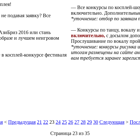
плея!
— Все конкурсы по косплей-шо
включительно. Дополнительные
 не подавая заявку? Все
*уточнение: отбор по заявкам 
— Конкурсы по танцу, вокалу 
АзиБриз 2016 или стань
включительно,
с досылом доп
образе и лучшем неигровом
Прослушивание по вокалу про
*уточнение: конкурсы рисунка 
итогам размещены на сайте ани
 в косплей-конкурсе фестиваля
вам требуется заранее зарегис
ая
<
Предыдущая
21
22
23
24
25
26
27
28
29
30
Следующая
>
Посл
Страница 23 из 35