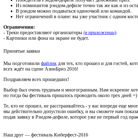
Из номинантов рэндом-дефиле точно так же как и из ост
В рэндом можно подаваться одиночкой или командой.
Нет ограничений в плане: вы уже участник с одним кост
Ограничения:
- Треки предоставляют организаторы
(в приложении)
.
- Картинки или фона на экране не будет.
Принятые заявки
Мы подготовили
файлик
для тех, кто прошел и для гостей, кот
всех ждёт на сцене АзииБриз 2016!
Поздравляем всех прошедших!
Выбор был очень трудным и многогранным. Нам искренне хоте
но тогда бы фестиваль пришлось проводить около трех дней =)
Те, кто не прошел, не расстраивайтесь - у вас впереди еще мно
мы действительно допустили ошибку, и вы сможете нам показа
подав заявку в Рэндом-дефиле, которое уже не первый год пра
Наш друг — фестиваль Киберфест-2016