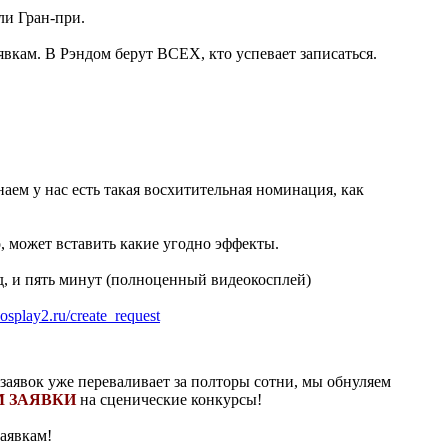
ли Гран-при.
явкам. В Рэндом берут ВСЕХ, кто успевает записаться.
ем у нас есть такая восхитительная номинация, как
, может вставить какие угодно эффекты.
д, и пять минут (полноценный видеокосплей)
cosplay2.ru/create_request
 заявок уже переваливает за полторы сотни, мы обнуляем
 ЗАЯВКИ
на сценические конкурсы!
заявкам!