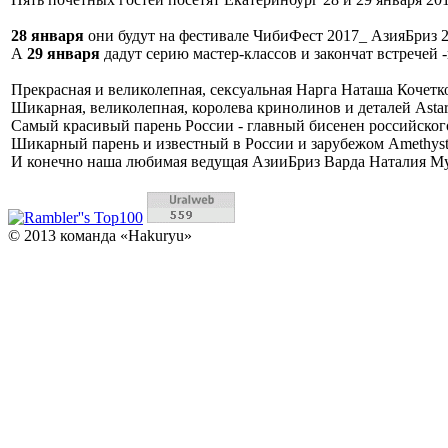
28 января
они будут на фестивале ЧибиФест 2017_ АзияБриз 2
А
29 января
дадут серию мастер-классов и закончат встречей 
Прекрасная и великолепная, сексуальная Нарга Наташа Кочетко
Шикарная, великолепная, королева кринолинов и деталей Asta
Самый красивый парень России - главный бисенен российского
Шикарный парень и известный в России и зарубежом Amethyst
И конечно наша любимая ведущая АзииБриз Варда Наталия Му
© 2013 команда «Hakuryu»