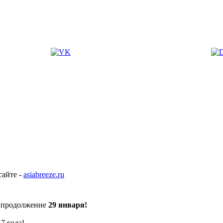
сайте -
asiabreeze.ru
т продолжение
29 января!
7 года!