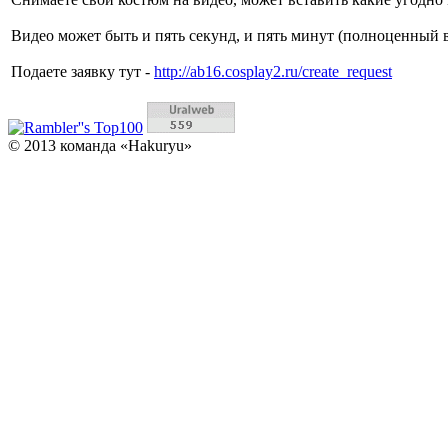
Видео может быть и пять секунд, и пять минут (полноценный 
Подаете заявку тут -
http://ab16.cosplay2.ru/create_request
© 2013 команда «Hakuryu»